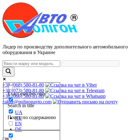
Лидер по производству дополнительного автомобильного
оборудования в Украине
+38 (068) 580-81-80
+38 (073) 580-81-80
Exact matches only
+38 (066) 580-81-80
zakaz@poligonavto.com
Search in title
UA
Поиск по содержанию
RU
EN
DE