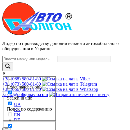
Лидер по производству дополнительного автомобильного
оборудования в Украине
+38 (068) 580-81-80
+38 (073) 580-81-80
Exact matches only
+38 (066) 580-81-80
zakaz@poligonavto.com
Search in title
UA
Поиск по содержанию
RU
EN
DE