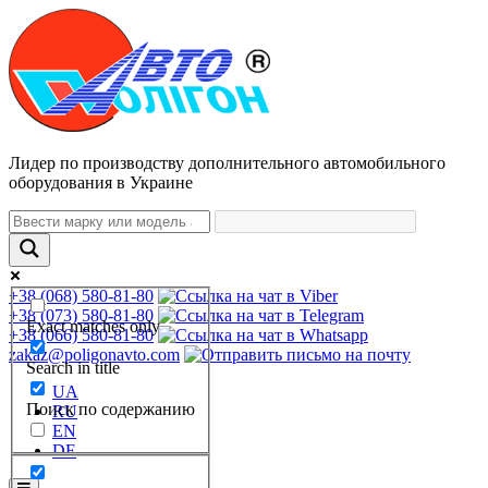
Лидер по производству дополнительного автомобильного
оборудования в Украине
+38 (068) 580-81-80
+38 (073) 580-81-80
Exact matches only
+38 (066) 580-81-80
zakaz@poligonavto.com
Search in title
UA
Поиск по содержанию
RU
EN
DE