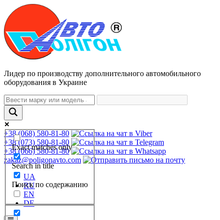
Лидер по производству дополнительного автомобильного
оборудования в Украине
+38 (068) 580-81-80
+38 (073) 580-81-80
Exact matches only
+38 (066) 580-81-80
zakaz@poligonavto.com
Search in title
UA
Поиск по содержанию
RU
EN
DE