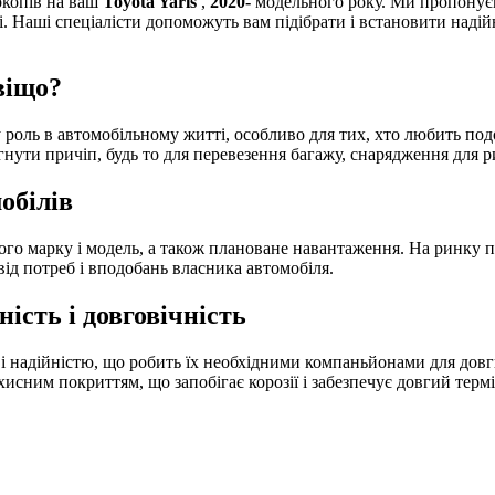
ркопів на ваш
Toyota Yaris
,
2020-
модельного року. Ми пропонуєм
зі. Наші спеціалісти допоможуть вам підібрати і встановити над
віщо?
ву роль в автомобільному житті, особливо для тих, хто любить п
ягнути причіп, будь то для перевезення багажу, снарядження для 
обілів
о марку і модель, а також плановане навантаження. На ринку пред
 від потреб і вподобань власника автомобіля.
ість і довговічність
надійністю, що робить їх необхідними компаньйонами для довгих
хисним покриттям, що запобігає корозії і забезпечує довгий терм