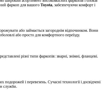
о широкий асортимент високоякісних фаркопів і блоків
ійний фаркоп для вашого
Toyota
, забезпечуючи комфорт і
одорожувати або займається загороднім відпочинком. Вони
риболовлі або просто для комфортного переїзду.
ставлені різні типи фаркопів: зварні, знімні, фланцеві.
 подорожей і перевезень. Сучасні технології і досвідчені
ін служби.