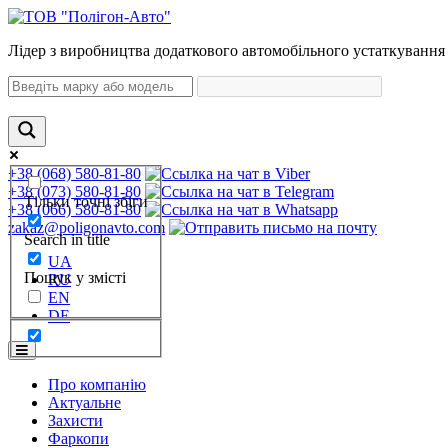
Лідер з виробництва додаткового автомобільного устаткування 
+38 (068) 580-81-80
+38 (073) 580-81-80
Тільки точні збіги
+38 (066) 580-81-80
zakaz@poligonavto.com
Search in title
UA
Пошук у змісті
RU
EN
DE
Про компанію
Актуальне
Захисти
Фаркопи