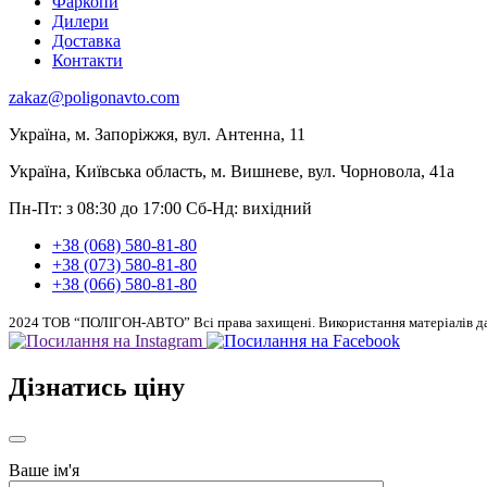
Фаркопи
Дилери
Доставка
Контакти
zakaz@poligonavto.com
Україна, м. Запоріжжя, вул. Антенна, 11
Україна, Київська область, м. Вишневе, вул. Чорновола, 41а
Пн-Пт: з 08:30 до 17:00
Сб-Нд: вихідний
+38 (068) 580-81-80
+38 (073) 580-81-80
+38 (066) 580-81-80
2024 ТОВ “ПОЛІГОН-АВТО” Всі права захищені. Використання матеріалів дан
Дізнатись ціну
Ваше ім'я