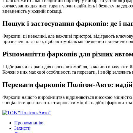
Полігон-Авто - ваш надійний партнер у виборі та установці фа
согласування для них, гарантуючи надійність і безпеку на доро
впевненість у кожній поїздці.
Пошук і застосування фаркопів: де і на
Фаркопи, ці невеликі, але важливі пристрої, відіграють ключо
призначені для того, щоб автомобіль міг безпечно і впевнено т
Різноманіття фаркопів для різних автом
Підбираючи фаркоп для свого автомобіля, важливо врахувати йог
Кожен з них має свої особливості та переваги, і вибір залежить
Переваги фаркопів Полігон-Авто: надійн
Фаркопи нашого виробництва відрізняються високою міцністю і 
спеціалісти дозволяють створювати міцні і надійні фаркопи з за
Про компанію
Захисти