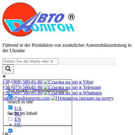
Führend in der Produktion von zusätzlicher Automobilausrüstung in
der Ukraine
+38 (068) 580-81-80
+38 (073) 580-81-80
Nur exakte Übereinstimmungen
+38 (066) 580-81-80
zakaz@poligonavto.com
Search in title
UA
Suche im Inhalt
RU
EN
DE