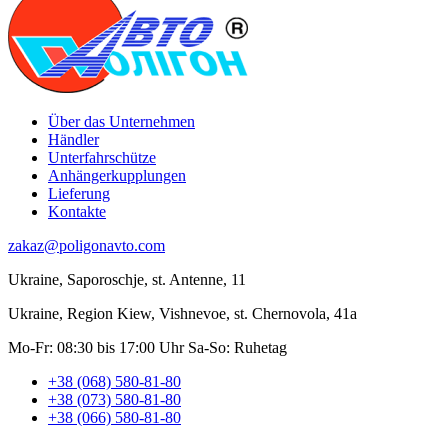
Über das Unternehmen
Händler
Unterfahrschütze
Anhängerkupplungen
Lieferung
Kontakte
zakaz@poligonavto.com
Ukraine, Saporoschje, st. Antenne, 11
Ukraine, Region Kiew, Vishnevoe, st. Chernovola, 41a
Mo-Fr: 08:30 bis 17:00 Uhr
Sa-So: Ruhetag
+38 (068) 580-81-80
+38 (073) 580-81-80
+38 (066) 580-81-80