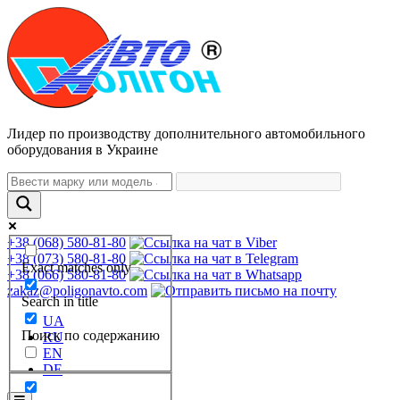
Лидер по производству дополнительного автомобильного
оборудования в Украине
+38 (068) 580-81-80
+38 (073) 580-81-80
Exact matches only
+38 (066) 580-81-80
zakaz@poligonavto.com
Search in title
UA
Поиск по содержанию
RU
EN
DE