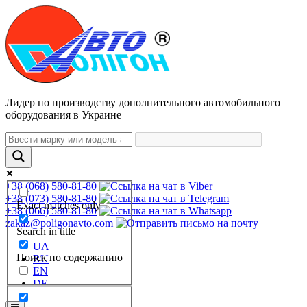
Лидер по производству дополнительного автомобильного
оборудования в Украине
+38 (068) 580-81-80
+38 (073) 580-81-80
Exact matches only
+38 (066) 580-81-80
zakaz@poligonavto.com
Search in title
UA
Поиск по содержанию
RU
EN
DE