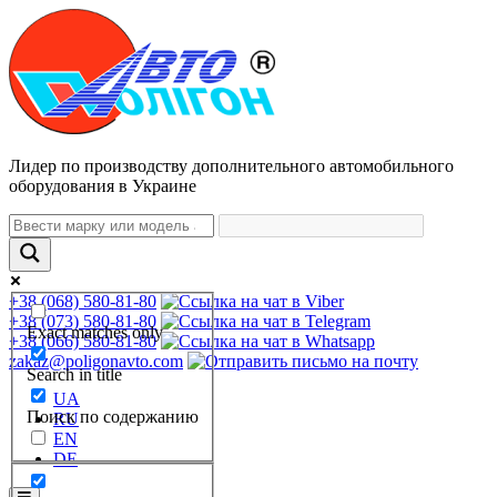
Лидер по производству дополнительного автомобильного
оборудования в Украине
+38 (068) 580-81-80
+38 (073) 580-81-80
Exact matches only
+38 (066) 580-81-80
zakaz@poligonavto.com
Search in title
UA
Поиск по содержанию
RU
EN
DE