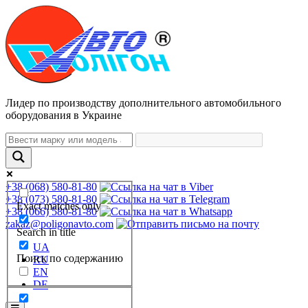
Лидер по производству дополнительного автомобильного
оборудования в Украине
+38 (068) 580-81-80
+38 (073) 580-81-80
Exact matches only
+38 (066) 580-81-80
zakaz@poligonavto.com
Search in title
UA
Поиск по содержанию
RU
EN
DE