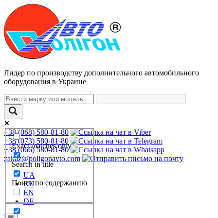
Лидер по производству дополнительного автомобильного
оборудования в Украине
+38 (068) 580-81-80
+38 (073) 580-81-80
Exact matches only
+38 (066) 580-81-80
zakaz@poligonavto.com
Search in title
UA
Поиск по содержанию
RU
EN
DE