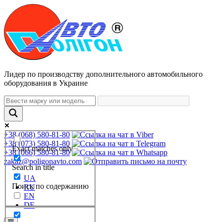
Лидер по производству дополнительного автомобильного
оборудования в Украине
+38 (068) 580-81-80
+38 (073) 580-81-80
Exact matches only
+38 (066) 580-81-80
zakaz@poligonavto.com
Search in title
UA
Поиск по содержанию
RU
EN
DE