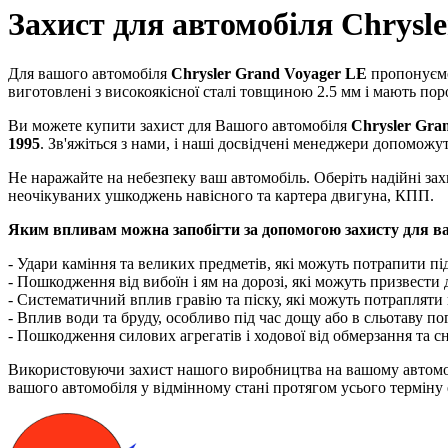
Захист для автомобіля Chrysle
Для вашого автомобіля
Chrysler Grand Voyager LE
пропонуємо 
виготовлені з високоякісної сталі товщиною 2.5 мм і мають поро
Ви можете купити захист для Вашого автомобіля
Chrysler Gra
1995
. Зв'яжіться з нами, і наші досвідчені менеджери допоможу
Не наражайте на небезпеку ваш автомобіль. Оберіть надійні за
неочікуваних ушкоджень навісного та картера двигуна, КПП.
Яким впливам можна запобігти за допомогою захисту для в
- Удари каміння та великих предметів, які можуть потрапити під
- Пошкодження від вибоїн і ям на дорозі, які можуть призвести
- Систематичний вплив гравію та піску, які можуть потрапляти 
- Вплив води та бруду, особливо під час дощу або в сльотаву по
- Пошкодження силових агрегатів і ходової від обмерзання та с
Використовуючи захист нашого виробництва на вашому автом
вашого автомобіля у відмінному стані протягом усього терміну е