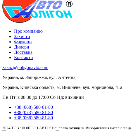
Про компанію
Захисти
Фаркопи
Дилери
Доставка
Контакти
zakaz@poligonavto.com
Україна, м. Запоріжжя, вул. Антенна, 11
Україна, Київська область, м. Вишневе, вул. Чорновола, 41а
Пн-Пт: з 08:30 до 17:00
Сб-Нд: вихідний
+38 (068) 580-81-80
+38 (073) 580-81-80
+38 (066) 580-81-80
2024 ТОВ “ПОЛІГОН-АВТО” Всі права захищені. Використання матеріалів дан