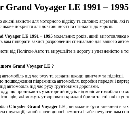
r Grand Voyager LE 1991 – 1995
якісні захисти для моторного відсіку та силових агрегатів, які г
шкове покриття для довговічності та стійкості до корозії.
nd Voyager LE 1991 – 1995
модельних років, який виготовлявся
ть вам підібрати захист розроблений спеціально для вашого автом
хисти від Полігон-Авто та вирушайте в дорогу з упевненістю в т
ашого Grand Voyager LE ?
 автомобіль під час руху та завдати шкоди двигуну та підвісці.
 до пошкодження підрамника автомобіля, коробки передач і карте
під автомобіль під час руху ґрунтовими дорогами.
году, що проникають у моторний відсік від коліс автомобіля по хо
нігопадів, які можуть утворювати крижані брили та снігові скупч
обілі
Chrysler Grand Voyager LE
, ви можете бути впевнені в за
ксплуатації, запобігаючи дорогі ремонти і забезпечуючи вам спок