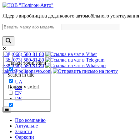
Лідер з виробництва додаткового автомобільного устаткування 
+38 (068) 580-81-80
+38 (073) 580-81-80
Тільки точні збіги
+38 (066) 580-81-80
zakaz@poligonavto.com
Search in title
UA
Пошук у змісті
RU
EN
DE
Про компанію
Актуальне
Захисти
Фаркопи