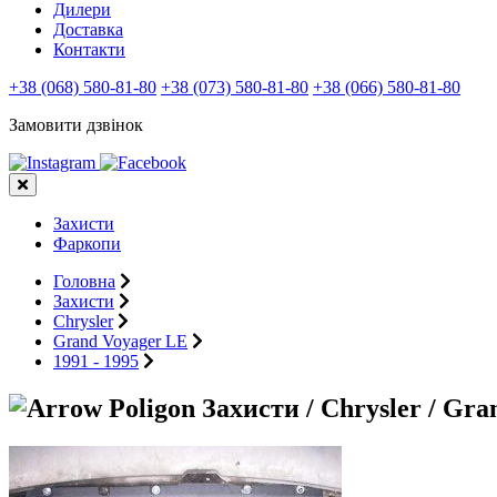
Дилери
Доставка
Контакти
+38 (068) 580-81-80
+38 (073) 580-81-80
+38 (066) 580-81-80
Замовити дзвінок
Захисти
Фаркопи
Головна
Захисти
Chrysler
Grand Voyager LE
1991 - 1995
Захисти / Chrysler / Gra