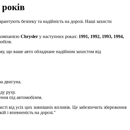
 років
арантують безпеку та надійність на дорозі. Наші захисти
 компанією
Chrysler
у наступних роках:
1991, 1992, 1993, 1994,
обіля.
ому, що ваше авто обладнане надійним захистом від
ра двигуна.
ду руху.
ення під автомобілем.
хисті від усіх цих зовнішніх впливів. Це забезпечить збереження
ій і впевненість на дорозі."