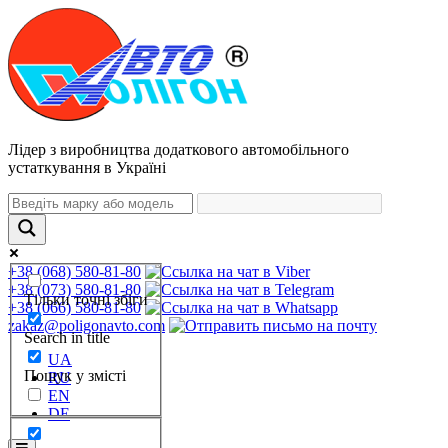
Лідер з виробництва додаткового автомобільного
устаткування в Україні
+38 (068) 580-81-80
+38 (073) 580-81-80
Тільки точні збіги
+38 (066) 580-81-80
zakaz@poligonavto.com
Search in title
UA
Пошук у змісті
RU
EN
DE