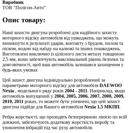
Виробник
ТОВ "Полігон-Авто"
Опис товару:
Наші захисти двигуна розроблені для надійного захисту
моторного відсіку автомобіля від ушкоджень, що можуть
виникнути в результаті ударів, контакту з брудом, пилом та
піском, водою від наїзду на калюжі та інших пошкоджень.
Виготовлені виключно із цілісного листа металу товщиною
2,5 мм, вони забезпечують максимальний рівень безпеки та
довговічності, щоб ваш автомобіль залишався захищеним у
будь-яких умовах
Цей захист двигуна індивідуально розроблений за
параметрами моторного відсіку для автомобіля
DAEWOO
Nexia
, модельного ряду років
2004 - 2011
. Наприклад, якщо
автомобіль випущений у
2004, 2005, 2006, 2007, 2008, 2009,
2010, 2011
роках, то можете бути упевнені, що цей захист
двигуна підійде для Вашого автомобіля
Nexia 1,5 МКПП
.
Ребра жорсткості, що проходять безперервною лінією по всій
довжині, забезпечують додаткову жорсткість виробу та
уникнення вібрацій під час руху автомобіля.