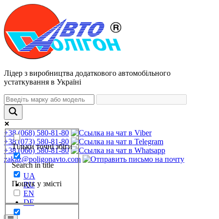
Лідер з виробництва додаткового автомобільного
устаткування в Україні
+38 (068) 580-81-80
+38 (073) 580-81-80
Тільки точні збіги
+38 (066) 580-81-80
zakaz@poligonavto.com
Search in title
UA
Пошук у змісті
RU
EN
DE