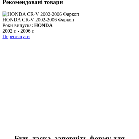
Рекомендовані товари
HONDA CR-V 2002-2006 Фаркоп
Роки випуска:
HONDA
2002 г.
-
2006 г.
Переглянути
Р
2
П
Будь ласка, заповніть форму для