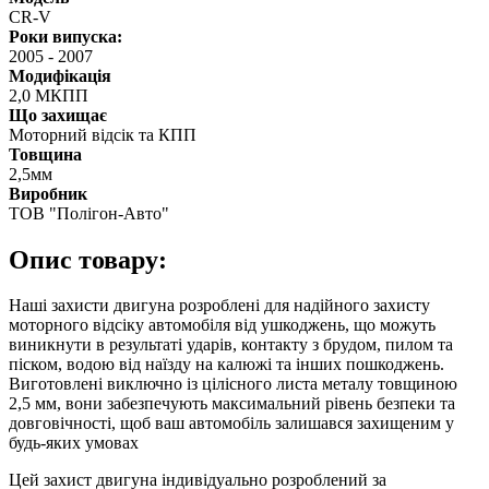
CR-V
Роки випуска:
2005
-
2007
Модифікація
2,0 МКПП
Що захищає
Моторний відсік та КПП
Товщина
2,5мм
Виробник
ТОВ "Полігон-Авто"
Опис товару:
Наші захисти двигуна розроблені для надійного захисту
моторного відсіку автомобіля від ушкоджень, що можуть
виникнути в результаті ударів, контакту з брудом, пилом та
піском, водою від наїзду на калюжі та інших пошкоджень.
Виготовлені виключно із цілісного листа металу товщиною
2,5 мм, вони забезпечують максимальний рівень безпеки та
довговічності, щоб ваш автомобіль залишався захищеним у
будь-яких умовах
Цей захист двигуна індивідуально розроблений за