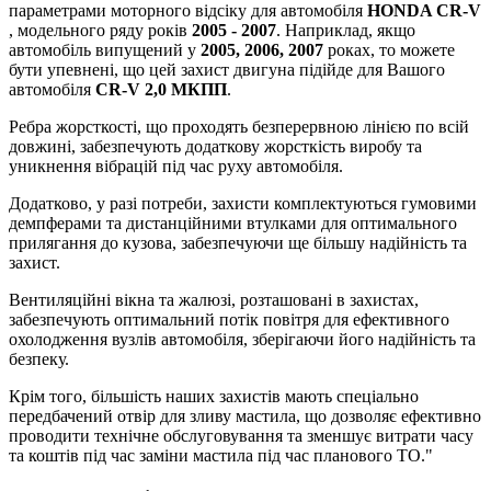
параметрами моторного відсіку для автомобіля
HONDA CR-V
, модельного ряду років
2005 - 2007
. Наприклад, якщо
автомобіль випущений у
2005, 2006, 2007
роках, то можете
бути упевнені, що цей захист двигуна підійде для Вашого
автомобіля
CR-V 2,0 МКПП
.
Ребра жорсткості, що проходять безперервною лінією по всій
довжині, забезпечують додаткову жорсткість виробу та
уникнення вібрацій під час руху автомобіля.
Додатково, у разі потреби, захисти комплектуються гумовими
демпферами та дистанційними втулками для оптимального
прилягання до кузова, забезпечуючи ще більшу надійність та
захист.
Вентиляційні вікна та жалюзі, розташовані в захистах,
забезпечують оптимальний потік повітря для ефективного
охолодження вузлів автомобіля, зберігаючи його надійність та
безпеку.
Крім того, більшість наших захистів мають спеціально
передбачений отвір для зливу мастила, що дозволяє ефективно
проводити технічне обслуговування та зменшує витрати часу
та коштів під час заміни мастила під час планового ТО."