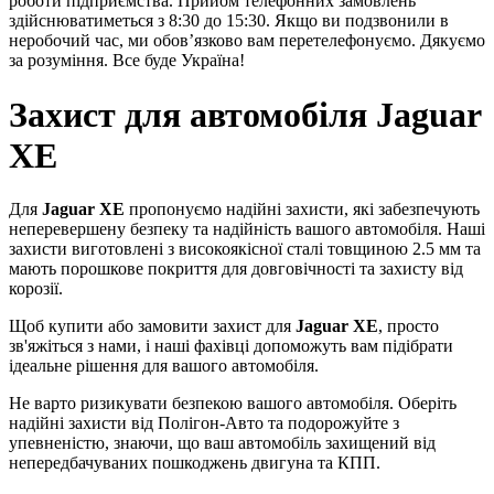
роботи підприємства. Прийом телефонних замовлень
здійснюватиметься з 8:30 до 15:30. Якщо ви подзвонили в
неробочий час, ми обов’язково вам перетелефонуємо. Дякуємо
за розуміння. Все буде Україна!
Захист для автомобіля Jaguar
XE
Для
Jaguar XE
пропонуємо надійні захисти, які забезпечують
неперевершену безпеку та надійність вашого автомобіля. Наші
захисти виготовлені з високоякісної сталі товщиною 2.5 мм та
мають порошкове покриття для довговічності та захисту від
корозії.
Щоб купити або замовити захист для
Jaguar XE
, просто
зв'яжіться з нами, і наші фахівці допоможуть вам підібрати
ідеальне рішення для вашого автомобіля.
Не варто ризикувати безпекою вашого автомобіля. Оберіть
надійні захисти від Полігон-Авто та подорожуйте з
упевненістю, знаючи, що ваш автомобіль захищений від
непередбачуваних пошкоджень двигуна та КПП.