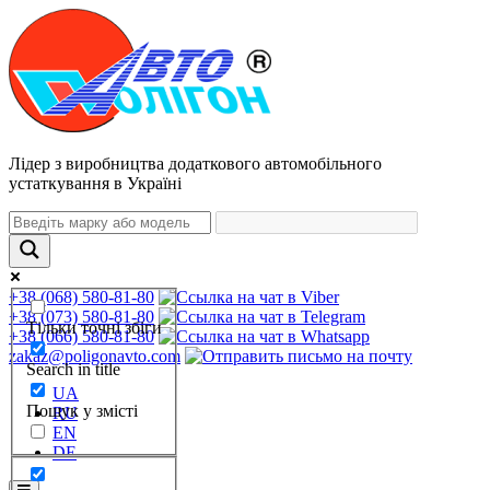
Лідер з виробництва додаткового автомобільного
устаткування в Україні
+38 (068) 580-81-80
+38 (073) 580-81-80
Тільки точні збіги
+38 (066) 580-81-80
zakaz@poligonavto.com
Search in title
UA
Пошук у змісті
RU
EN
DE