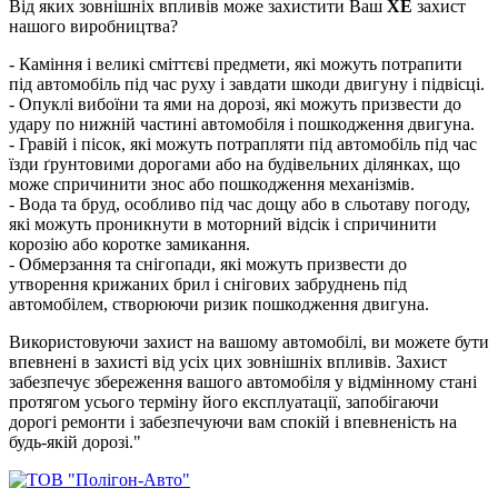
Від яких зовнішніх впливів може захистити Ваш
XE
захист
нашого виробництва?
- Каміння і великі сміттєві предмети, які можуть потрапити
під автомобіль під час руху і завдати шкоди двигуну і підвісці.
- Опуклі вибоїни та ями на дорозі, які можуть призвести до
удару по нижній частині автомобіля і пошкодження двигуна.
- Гравій і пісок, які можуть потрапляти під автомобіль під час
їзди ґрунтовими дорогами або на будівельних ділянках, що
може спричинити знос або пошкодження механізмів.
- Вода та бруд, особливо під час дощу або в сльотаву погоду,
які можуть проникнути в моторний відсік і спричинити
корозію або коротке замикання.
- Обмерзання та снігопади, які можуть призвести до
утворення крижаних брил і снігових забруднень під
автомобілем, створюючи ризик пошкодження двигуна.
Використовуючи захист на вашому автомобілі, ви можете бути
впевнені в захисті від усіх цих зовнішніх впливів. Захист
забезпечує збереження вашого автомобіля у відмінному стані
протягом усього терміну його експлуатації, запобігаючи
дорогі ремонти і забезпечуючи вам спокій і впевненість на
будь-якій дорозі."