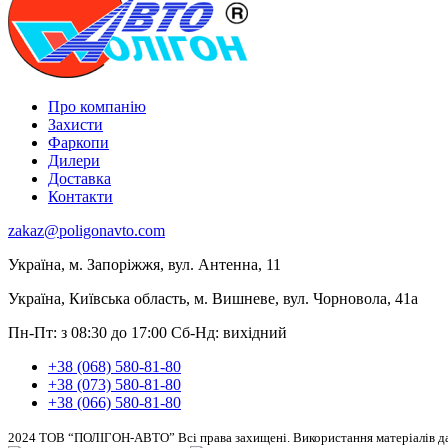
Про компанію
Захисти
Фаркопи
Дилери
Доставка
Контакти
zakaz@poligonavto.com
Україна, м. Запоріжжя, вул. Антенна, 11
Україна, Київська область, м. Вишневе, вул. Чорновола, 41а
Пн-Пт: з 08:30 до 17:00
Сб-Нд: вихідний
+38 (068) 580-81-80
+38 (073) 580-81-80
+38 (066) 580-81-80
2024 ТОВ “ПОЛІГОН-АВТО” Всі права захищені. Використання матеріалів дан