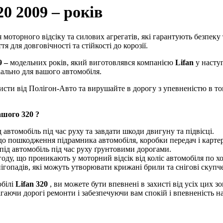
20 2009 – років
 моторного відсіку та силових агрегатів, які гарантують безпеку 
 для довговічності та стійкості до корозії.
9 –
модельних років, який виготовлявся компанією
Lifan
у насту
ально для вашого автомобіля.
хисти від Полігон-Авто та вирушайте в дорогу з упевненістю в т
ашого 320 ?
 автомобіль під час руху та завдати шкоди двигуну та підвісці.
 до пошкодження підрамника автомобіля, коробки передач і карте
під автомобіль під час руху ґрунтовими дорогами.
году, що проникають у моторний відсік від коліс автомобіля по хо
нігопадів, які можуть утворювати крижані брили та снігові скупч
обілі
Lifan 320
, ви можете бути впевнені в захисті від усіх цих 
ігаючи дорогі ремонти і забезпечуючи вам спокій і впевненість на