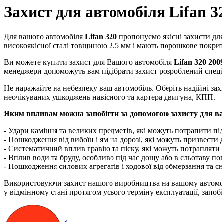
Захист для автомобіля Lifan 3
Для вашого автомобіля
Lifan 320
пропонуємо якісні захисти для
високоякісної сталі товщиною 2.5 мм і мають порошкове покриття
Ви можете купити захист для Вашого автомобіля
Lifan 320 200
менеджери допоможуть вам підібрати захист розроблений спеці
Не наражайте на небезпеку ваш автомобіль. Оберіть надійні за
неочікуваних ушкоджень навісного та картера двигуна, КПП.
Яким впливам можна запобігти за допомогою захисту для в
- Удари каміння та великих предметів, які можуть потрапити під
- Пошкодження від вибоїн і ям на дорозі, які можуть призвести
- Систематичний вплив гравію та піску, які можуть потрапляти 
- Вплив води та бруду, особливо під час дощу або в сльотаву по
- Пошкодження силових агрегатів і ходової від обмерзання та с
Використовуючи захист нашого виробництва на вашому автом
у відмінному стані протягом усього терміну експлуатації, запоб