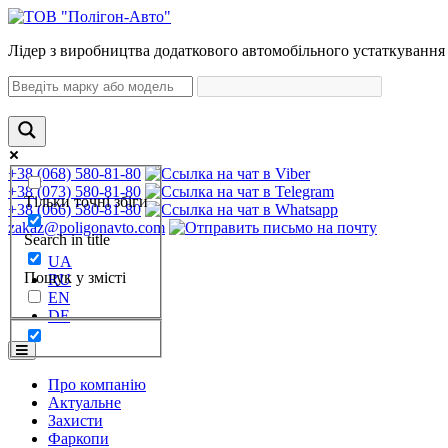
Лідер з виробництва додаткового автомобільного устаткування 
+38 (068) 580-81-80
+38 (073) 580-81-80
Тільки точні збіги
+38 (066) 580-81-80
zakaz@poligonavto.com
Search in title
UA
Пошук у змісті
RU
EN
DE
Про компанію
Актуальне
Захисти
Фаркопи