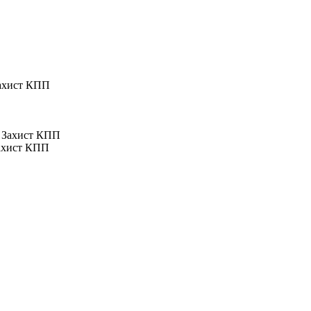
ахист КПП
ахист КПП