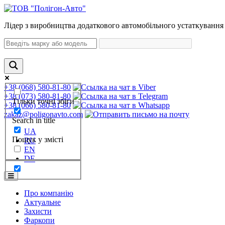
Лідер з виробництва додаткового автомобільного устаткування 
+38 (068) 580-81-80
+38 (073) 580-81-80
Тільки точні збіги
+38 (066) 580-81-80
zakaz@poligonavto.com
Search in title
UA
Пошук у змісті
RU
EN
DE
Про компанію
Актуальне
Захисти
Фаркопи