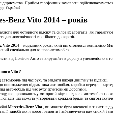
 підприємства. Прийом телефонних замовлень здійснюватиметься 
де Україна!
s-Benz Vito 2014 – років
ахисти для моторного відсіку та силових агрегатів, які гарантуют
 для довговічності та стійкості до корозії.
 Vito 2014 –
модельних років, який виготовлявся компанією
Mer
лений спеціально для вашого автомобіля.
хисти від Полігон-Авто та вирушайте в дорогу з упевненістю в т
шого Vito ?
 автомобіль під час руху та завдати шкоди двигуну та підвісці.
 до пошкодження підрамника автомобіля, коробки передач і карте
під автомобіль під час руху ґрунтовими дорогами.
году, що проникають у моторний відсік від коліс автомобіля по хо
нігопадів, які можуть утворювати крижані брили та снігові скупч
обілі
Mercedes-Benz Vito
, ви можете бути впевнені в захисті від
ації, запобігаючи дорогі ремонти і забезпечуючи вам спокій і впе