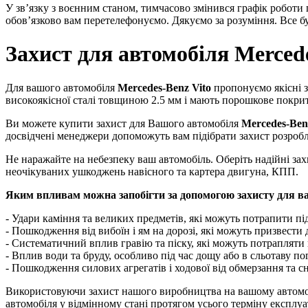
У зв’язку з воєнним станом, тимчасово змінився графік роботи
обов’язково вам перетелефонуємо. Дякуємо за розуміння. Все бу
Захист для автомобіля Mercede
Для вашого автомобіля
Mercedes-Benz Vito
пропонуємо якісні з
високоякісної сталі товщиною 2.5 мм і мають порошкове покриття
Ви можете купити захист для Вашого автомобіля
Mercedes-Benz
досвідчені менеджери допоможуть вам підібрати захист розроб
Не наражайте на небезпеку ваш автомобіль. Оберіть надійні за
неочікуваних ушкоджень навісного та картера двигуна, КПП.
Яким впливам можна запобігти за допомогою захисту для ва
- Удари каміння та великих предметів, які можуть потрапити під
- Пошкодження від вибоїн і ям на дорозі, які можуть призвести
- Систематичний вплив гравію та піску, які можуть потрапляти 
- Вплив води та бруду, особливо під час дощу або в сльотаву по
- Пошкодження силових агрегатів і ходової від обмерзання та с
Використовуючи захист нашого виробництва на вашому автом
автомобіля у відмінному стані протягом усього терміну експлуат