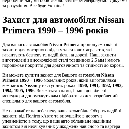
неробочий час, ми обов’язково вам перетелефонуємо. Дякуємо
за розуміння. Все буде Україна!
Захист для автомобіля Nissan
Primera 1990 – 1996 років
Для вашого автомобіля
Nissan Primera
пропонуємо якісні
захисти для моторного відсіку та силових агрегатів, які
гарантують безпеку та надійність на дорозі. Наші захисти
виготовлені з високоякісної сталі товщиною 2.5 мм і мають
порошкове покриття для довговічності та стійкості до корозії.
Ви можете купити захист для Вашого автомобіля
Nissan
Primera 1990 – 1996
модельних років, який виготовлявся
компанією
Nissan
у наступних роках:
1990, 1991, 1992, 1993,
1994, 1995, 1996
. Зв'яжіться з нами, і наші досвідчені
менеджери допоможуть вам підібрати захист розроблений
спеціально для вашого автомобіля.
Не наражайте на небезпеку ваш автомобіль. Оберіть надійні
захисти від Полігон-Авто та вирушайте в дорогу з
упевненістю в тому, що ваше авто обладнане надійним
захистом від неочікуваних ушкоджень навісного та картера