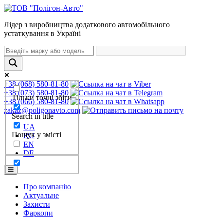
Лідер з виробництва додаткового автомобільного
устаткування в Україні
+38 (068) 580-81-80
+38 (073) 580-81-80
Тільки точні збіги
+38 (066) 580-81-80
zakaz@poligonavto.com
Search in title
UA
Пошук у змісті
RU
EN
DE
Про компанію
Актуальне
Захисти
Фаркопи