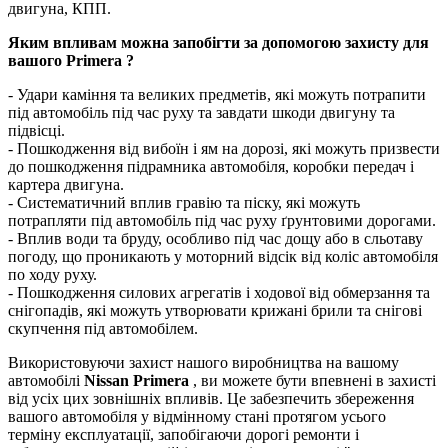
двигуна, КПП.
Яким впливам можна запобігти за допомогою захисту для
вашого Primera ?
- Удари каміння та великих предметів, які можуть потрапити
під автомобіль під час руху та завдати шкоди двигуну та
підвісці.
- Пошкодження від вибоїн і ям на дорозі, які можуть призвести
до пошкодження підрамника автомобіля, коробки передач і
картера двигуна.
- Систематичний вплив гравію та піску, які можуть
потрапляти під автомобіль під час руху ґрунтовими дорогами.
- Вплив води та бруду, особливо під час дощу або в сльотаву
погоду, що проникають у моторний відсік від коліс автомобіля
по ходу руху.
- Пошкодження силових агрегатів і ходової від обмерзання та
снігопадів, які можуть утворювати крижані брили та снігові
скупчення під автомобілем.
Використовуючи захист нашого виробництва на вашому
автомобілі
Nissan Primera
, ви можете бути впевнені в захисті
від усіх цих зовнішніх впливів. Це забезпечить збереження
вашого автомобіля у відмінному стані протягом усього
терміну експлуатації, запобігаючи дорогі ремонти і