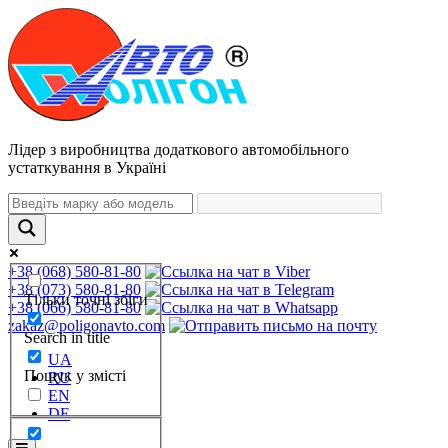
Лідер з виробництва додаткового автомобільного
устаткування в Україні
+38 (068) 580-81-80
+38 (073) 580-81-80
Тільки точні збіги
+38 (066) 580-81-80
zakaz@poligonavto.com
Search in title
UA
Пошук у змісті
RU
EN
DE