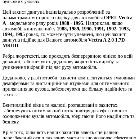
будь-яких умовах
Цей захист двигуна індивідуально розроблений за
параметрами моторного відсіку для автомобіля
OPEL Vectra
A
, модельного ряду років
1988 - 1995
. Наприклад, якщо
автомобіль випущений у
1988, 1989, 1990, 1991, 1992, 1993,
1994, 1995
роках, то можете бути упевнені, що цей захист
двигуна підійде для Вашого автомобіля
Vectra A 2,0 1,7D
МКПП
.
Ребра жорсткості, що проходять безперервною лінією по всій
довжині, забезпечують додаткову жорсткість виробу та
уникнення вібрацій під час руху автомобіля.
Додатково, у разі потреби, захисти комплектуються гумовими
демпферами та дистанційними втулками для оптимального
прилягання до кузова, забезпечуючи ще більшу надійність та
захист.
Вентиляційні вікна та жалюзі, розташовані в захистах,
забезпечують оптимальний потік повітря для ефективного
охолодження вузлів автомобіля, зберігаючи його надійність та
безпеку.
Крім того, більшість наших захистів мають спеціально
передбачений отвір для зливу мастила, що дозволяє ефективно