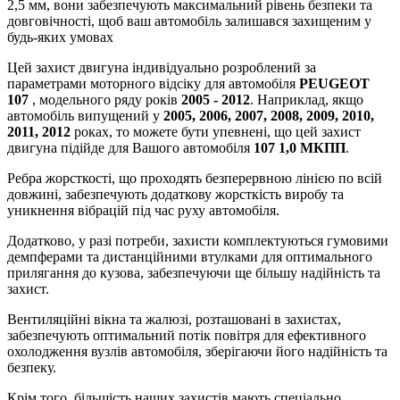
2,5 мм, вони забезпечують максимальний рівень безпеки та
довговічності, щоб ваш автомобіль залишався захищеним у
будь-яких умовах
Цей захист двигуна індивідуально розроблений за
параметрами моторного відсіку для автомобіля
PEUGEOT
107
, модельного ряду років
2005 - 2012
. Наприклад, якщо
автомобіль випущений у
2005, 2006, 2007, 2008, 2009, 2010,
2011, 2012
роках, то можете бути упевнені, що цей захист
двигуна підійде для Вашого автомобіля
107 1,0 МКПП
.
Ребра жорсткості, що проходять безперервною лінією по всій
довжині, забезпечують додаткову жорсткість виробу та
уникнення вібрацій під час руху автомобіля.
Додатково, у разі потреби, захисти комплектуються гумовими
демпферами та дистанційними втулками для оптимального
прилягання до кузова, забезпечуючи ще більшу надійність та
захист.
Вентиляційні вікна та жалюзі, розташовані в захистах,
забезпечують оптимальний потік повітря для ефективного
охолодження вузлів автомобіля, зберігаючи його надійність та
безпеку.
Крім того, більшість наших захистів мають спеціально