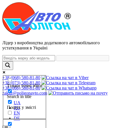
Лідер з виробництва додаткового автомобільного
устаткування в Україні
+38 (068) 580-81-80
+38 (073) 580-81-80
Тільки точні збіги
+38 (066) 580-81-80
zakaz@poligonavto.com
Search in title
UA
Пошук у змісті
RU
EN
DE