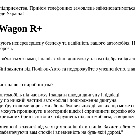
 підприємства. Прийом телефонних замовлень здійснюватиметься 
де Україна!
 Wagon R+
чують неперевершену безпеку та надійність вашого автомобіля. Н
орозії.
 зв'яжіться з нами, і наші фахівці допоможуть вам підібрати ідеа
ійні захисти від Полігон-Авто та подорожуйте з упевненістю, з
ист нашого виробництва?
автомобіль під час руху і завдати шкоди двигуну і підвісці.
ару по нижній частині автомобіля і пошкодження двигуна.
с їзди ґрунтовими дорогами або на будівельних ділянках, що може
які можуть проникнути в моторний відсік і спричинити корозію аб
я крижаних брил і снігових забруднень під автомобілем, створю
евнені в захисті від усіх цих зовнішніх впливів. Захист забезп
забезпечуючи вам спокій і впевненість на будь-якій дорозі."