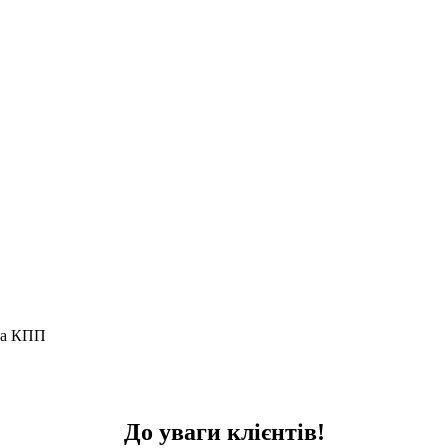
та КПП
До уваги клієнтів!