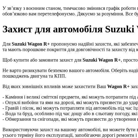
У зв’язку з воєнним станом, тимчасово змінився графік роботи
обов’язково вам перетелефонуємо. Дякуємо за розуміння. Все бу
Захист для автомобіля Suzuki
Для
Suzuki Wagon R+
пропонуємо надійні захисти, які забезпе
та мають порошкове покриття для довговічності та захисту від к
Щоб купити або замовити захист для
Suzuki Wagon R+
, просто
Не варто ризикувати безпекою вашого автомобіля. Оберіть над
пошкоджень двигуна та КПП.
Від яких зовнішніх впливів може захистити Ваш
Wagon R+
зах
- Каміння і великі сміттєві предмети, які можуть потрапити під 
- Опуклі вибоїни та ями на дорозі, які можуть призвести до уд
- Гравій і пісок, які можуть потрапляти під автомобіль під ча
- Вода та бруд, особливо під час дощу або в сльотаву погоду, 
- Обмерзання та снігопади, які можуть призвести до утворенн
Використовуючи захист на вашому автомобілі, ви можете бути вп
усього терміну його експлуатації, запобігаючи дорогі ремонти і 