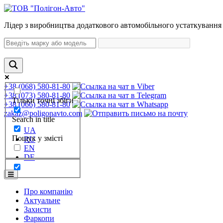
Лідер з виробництва додаткового автомобільного устаткування 
+38 (068) 580-81-80
+38 (073) 580-81-80
Тільки точні збіги
+38 (066) 580-81-80
zakaz@poligonavto.com
Search in title
UA
Пошук у змісті
RU
EN
DE
Про компанію
Актуальне
Захисти
Фаркопи