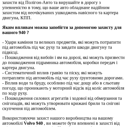
захисти від Полігон-Авто та вирушайте в дорогу з
упевненістю в тому, що ваше авто обладнане надійним
захистом від неочікуваних ушкоджень навісного та картера
двигуна, КПП.
Яким впливам можна запобігти за допомогою захисту для
вашого 940 ?
- Удари каміння та великих предметів, які можуть потрапити
під автомобіль під час руху та завдати шкоди двигуну та
підвісці.
- Пошкодження від вибоїн і ям на дорозі, які можуть призвести
до пошкодження підрамника автомобіля, коробки передач і
картера двигуна.
- Систематичний вплив гравію та піску, які можуть
потрапляти під автомобіль під час руху ґрунтовими дорогами.
- Вплив води та бруду, особливо під час дощу або в сльотаву
погоду, що проникають у моторний відсік від коліс автомобіля
по ходу руху.
- Пошкодження силових агрегатів і ходової від обмерзання та
снігопадів, які можуть утворювати крижані брили та снігові
скупчення під автомобілем.
Використовуючи захист нашого виробництва на вашому
автомобілі
Volvo 940
, ви можете бути впевнені в захисті від