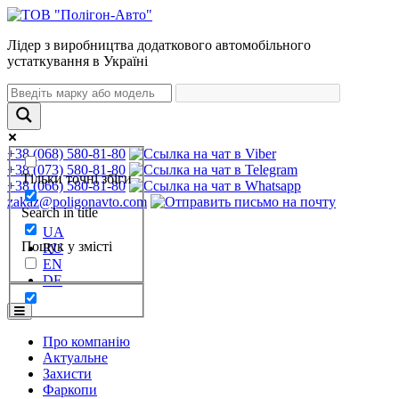
Лідер з виробництва додаткового автомобільного
устаткування в Україні
+38 (068) 580-81-80
+38 (073) 580-81-80
Тільки точні збіги
+38 (066) 580-81-80
zakaz@poligonavto.com
Search in title
UA
Пошук у змісті
RU
EN
DE
Про компанію
Актуальне
Захисти
Фаркопи