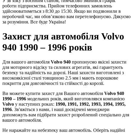
У зв’язку з воєнним станом, тимчасово змінився графік
роботи підприємства. Прийом телефонних замовлень
здійснюватиметься з 8:30 до 15:30. Якщо ви подзвонили в
неробочий час, ми обов’язково вам перетелефонуємо. Дякуємо
за розуміння. Все буде Україна!
Захист для автомобіля Volvo
940 1990 – 1996 років
Для вашого автомобіля
Volvo 940
пропонуємо якісні захисти
для моторного відсіку та силових агрегатів, які гарантують
безпеку та надійність на дорозі. Наші захисти виготовлені з
високоякісної сталі товщиною 2.5 мм і мають порошкове
покриття для довговічності та стійкості до корозії.
Ви можете купити захист для Вашого автомобіля
Volvo 940
1990 – 1996
модельних років, який виготовлявся компанією
Volvo
у наступних роках:
1990, 1991, 1992, 1993, 1994, 1995,
1996
. Зв'яжіться з нами, і наші досвідчені менеджери
допоможуть вам підібрати захист розроблений спеціально для
вашого автомобіля.
Не наражайте на небезпеку ваш автомобіль. Оберіть надійні