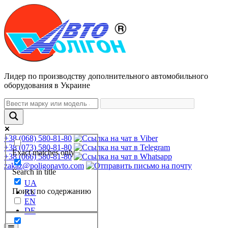
Лидер по производству дополнительного автомобильного
оборудования в Украине
+38 (068) 580-81-80
+38 (073) 580-81-80
Exact matches only
+38 (066) 580-81-80
zakaz@poligonavto.com
Search in title
UA
Поиск по содержанию
RU
EN
DE