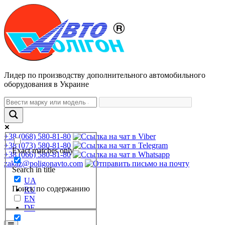
Лидер по производству дополнительного автомобильного
оборудования в Украине
+38 (068) 580-81-80
+38 (073) 580-81-80
Exact matches only
+38 (066) 580-81-80
zakaz@poligonavto.com
Search in title
UA
Поиск по содержанию
RU
EN
DE