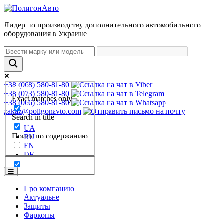
Лидер по производству дополнительного автомобильного
оборудования в Украине
+38 (068) 580-81-80
+38 (073) 580-81-80
Exact matches only
+38 (066) 580-81-80
zakaz@poligonavto.com
Search in title
UA
Поиск по содержанию
RU
EN
DE
Про компанию
Актуальне
Защиты
Фаркопы