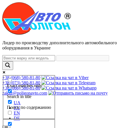
Лидер по производству дополнительного автомобильного
оборудования в Украине
+38 (068) 580-81-80
+38 (073) 580-81-80
Exact matches only
+38 (066) 580-81-80
zakaz@poligonavto.com
Search in title
UA
Поиск по содержанию
RU
EN
DE