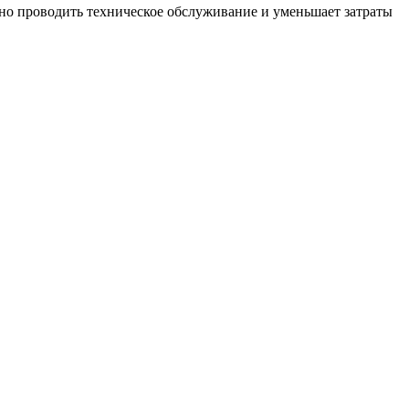
вно проводить техническое обслуживание и уменьшает затраты
B
Г