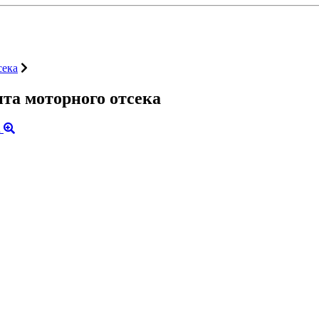
сека
а моторного отсека