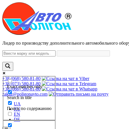
Лидер по производству дополнительного автомобильного обор
+38 (068) 580-81-80
+38 (073) 580-81-80
Exact matches only
+38 (066) 580-81-80
zakaz@poligonavto.com
Search in title
UA
Поиск по содержанию
RU
EN
DE