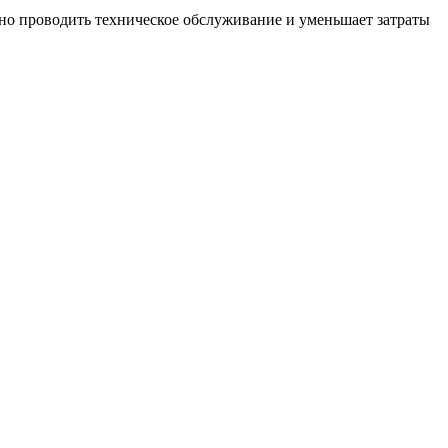
вно проводить техническое обслуживание и уменьшает затраты
B
Г