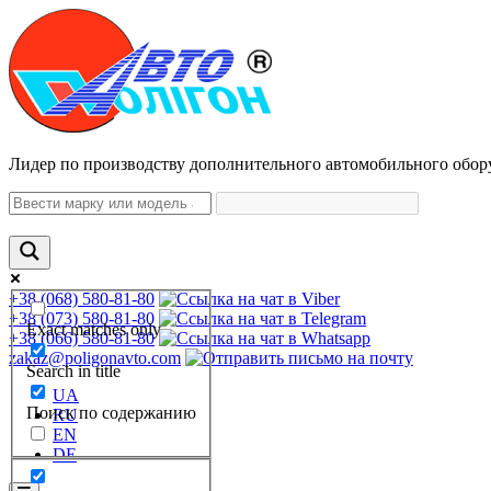
Лидер по производству дополнительного автомобильного обор
+38 (068) 580-81-80
+38 (073) 580-81-80
Exact matches only
+38 (066) 580-81-80
zakaz@poligonavto.com
Search in title
UA
Поиск по содержанию
RU
EN
DE