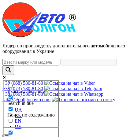
Лидер по производству дополнительного автомобильного
оборудования в Украине
+38 (068) 580-81-80
+38 (073) 580-81-80
Exact matches only
+38 (066) 580-81-80
zakaz@poligonavto.com
Search in title
UA
Поиск по содержанию
RU
EN
DE