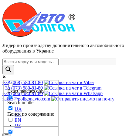
Лидер по производству дополнительного автомобильного
оборудования в Украине
+38 (068) 580-81-80
+38 (073) 580-81-80
Exact matches only
+38 (066) 580-81-80
zakaz@poligonavto.com
Search in title
UA
Поиск по содержанию
RU
EN
DE