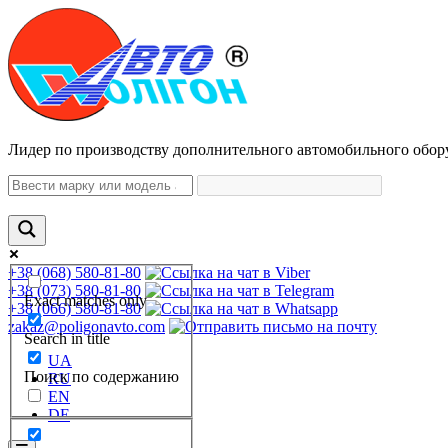
Лидер по производству дополнительного автомобильного обор
+38 (068) 580-81-80
+38 (073) 580-81-80
Exact matches only
+38 (066) 580-81-80
zakaz@poligonavto.com
Search in title
UA
Поиск по содержанию
RU
EN
DE