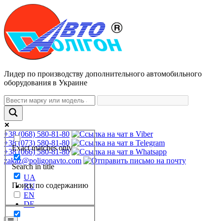
Лидер по производству дополнительного автомобильного
оборудования в Украине
+38 (068) 580-81-80
+38 (073) 580-81-80
Exact matches only
+38 (066) 580-81-80
zakaz@poligonavto.com
Search in title
UA
Поиск по содержанию
RU
EN
DE