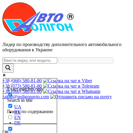
Лидер по производству дополнительного автомобильного
оборудования в Украине
+38 (068) 580-81-80
+38 (073) 580-81-80
Exact matches only
+38 (066) 580-81-80
zakaz@poligonavto.com
Search in title
UA
Поиск по содержанию
RU
EN
DE