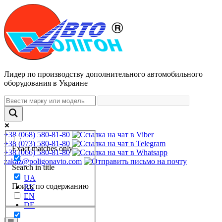
Лидер по производству дополнительного автомобильного
оборудования в Украине
+38 (068) 580-81-80
+38 (073) 580-81-80
Exact matches only
+38 (066) 580-81-80
zakaz@poligonavto.com
Search in title
UA
Поиск по содержанию
RU
EN
DE