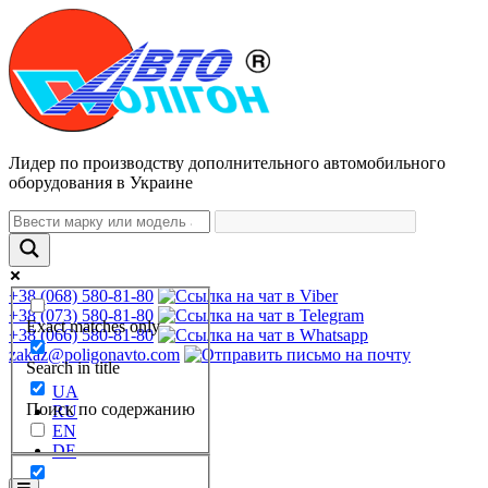
Лидер по производству дополнительного автомобильного
оборудования в Украине
+38 (068) 580-81-80
+38 (073) 580-81-80
Exact matches only
+38 (066) 580-81-80
zakaz@poligonavto.com
Search in title
UA
Поиск по содержанию
RU
EN
DE