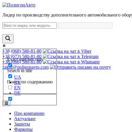
Лидер по производству дополнительного автомобильного обор
+38 (068) 580-81-80
+38 (073) 580-81-80
Exact matches only
+38 (066) 580-81-80
zakaz@poligonavto.com
Search in title
UA
Поиск по содержанию
RU
EN
DE
Про компанию
Актуальне
Защиты
Фаркопы