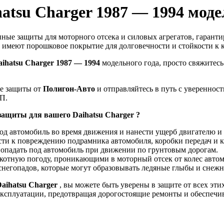
tsu Charger 1987 — 1994 моде
нные защиты для моторного отсека и силовых агрегатов, гарант
 имеют порошковое покрытие для долговечности и стойкости к 
aihatsu Charger 1987 — 1994
модельного года, просто свяжитес
ые защиты от
Полигон-Авто
и отправляйтесь в путь с уверенност
П.
ащиты для вашего Daihatsu Charger ?
од автомобиль во время движения и нанести ущерб двигателю и 
сти к повреждению подрамника автомобиля, коробки передач и к
 попадать под автомобиль при движении по грунтовым дорогам.
лякотную погоду, проникающими в моторный отсек от колес авто
 снегопадов, которые могут образовывать ледяные глыбы и снеж
aihatsu Charger
, вы можете быть уверены в защите от всех эт
эксплуатации, предотвращая дорогостоящие ремонты и обеспечива