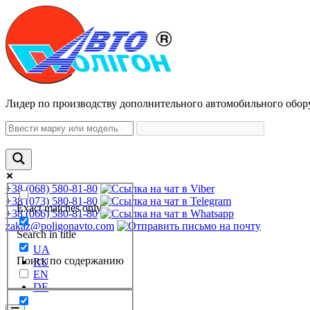
Лидер по производству дополнительного автомобильного обор
+38 (068) 580-81-80
+38 (073) 580-81-80
Exact matches only
+38 (066) 580-81-80
zakaz@poligonavto.com
Search in title
UA
Поиск по содержанию
RU
EN
DE