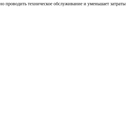
вно проводить техническое обслуживание и уменьшает затраты
D
Г