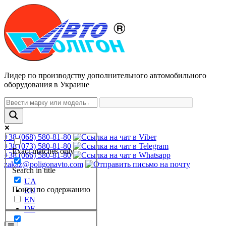
Лидер по производству дополнительного автомобильного
оборудования в Украине
+38 (068) 580-81-80
+38 (073) 580-81-80
Exact matches only
+38 (066) 580-81-80
zakaz@poligonavto.com
Search in title
UA
Поиск по содержанию
RU
EN
DE