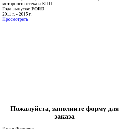
моторного отсека и КПП
Года выпуска:
FORD
2011 г.
-
2015 г.
Просмотреть
F
З
Г
2
Пожалуйста, заполните форму для
заказа
Имя и Фамилия