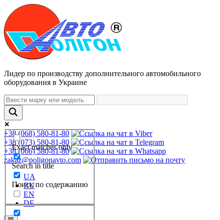
Лидер по производству дополнительного автомобильного
оборудования в Украине
+38 (068) 580-81-80
+38 (073) 580-81-80
Exact matches only
+38 (066) 580-81-80
zakaz@poligonavto.com
Search in title
UA
Поиск по содержанию
RU
EN
DE