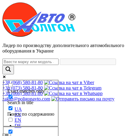
Лидер по производству дополнительного автомобильного
оборудования в Украине
+38 (068) 580-81-80
+38 (073) 580-81-80
Exact matches only
+38 (066) 580-81-80
zakaz@poligonavto.com
Search in title
UA
Поиск по содержанию
RU
EN
DE