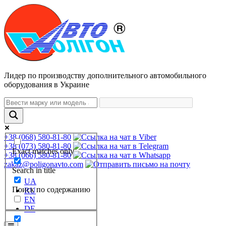
Лидер по производству дополнительного автомобильного
оборудования в Украине
+38 (068) 580-81-80
+38 (073) 580-81-80
Exact matches only
+38 (066) 580-81-80
zakaz@poligonavto.com
Search in title
UA
Поиск по содержанию
RU
EN
DE