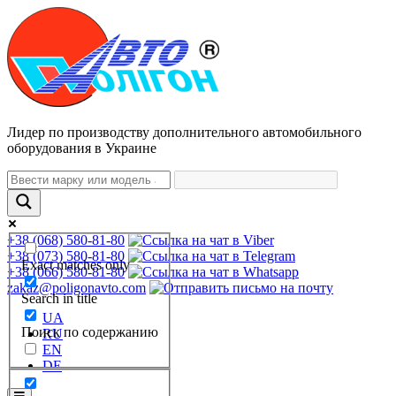
Лидер по производству дополнительного автомобильного
оборудования в Украине
+38 (068) 580-81-80
+38 (073) 580-81-80
Exact matches only
+38 (066) 580-81-80
zakaz@poligonavto.com
Search in title
UA
Поиск по содержанию
RU
EN
DE