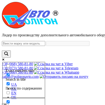
Лидер по производству дополнительного автомобильного обор
+38 (068) 580-81-80
+38 (073) 580-81-80
Exact matches only
+38 (066) 580-81-80
zakaz@poligonavto.com
Search in title
UA
Поиск по содержанию
RU
EN
DE