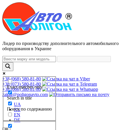
Лидер по производству дополнительного автомобильного
оборудования в Украине
+38 (068) 580-81-80
+38 (073) 580-81-80
Exact matches only
+38 (066) 580-81-80
zakaz@poligonavto.com
Search in title
UA
Поиск по содержанию
RU
EN
DE