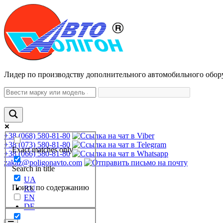
Лидер по производству дополнительного автомобильного обор
+38 (068) 580-81-80
+38 (073) 580-81-80
Exact matches only
+38 (066) 580-81-80
zakaz@poligonavto.com
Search in title
UA
Поиск по содержанию
RU
EN
DE