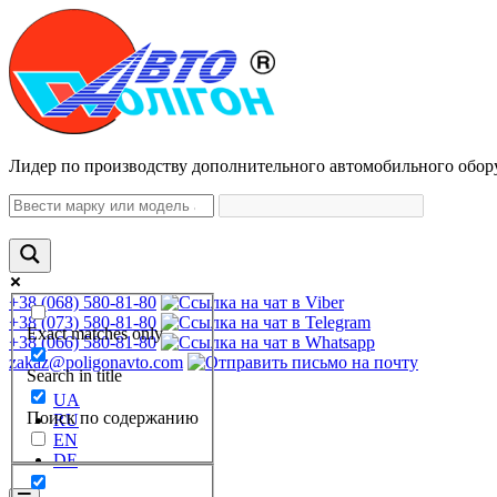
Лидер по производству дополнительного автомобильного обор
+38 (068) 580-81-80
+38 (073) 580-81-80
Exact matches only
+38 (066) 580-81-80
zakaz@poligonavto.com
Search in title
UA
Поиск по содержанию
RU
EN
DE