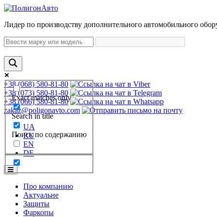
Лидер по производству дополнительного автомобильного обор
+38 (068) 580-81-80
+38 (073) 580-81-80
Exact matches only
+38 (066) 580-81-80
zakaz@poligonavto.com
Search in title
UA
Поиск по содержанию
RU
EN
DE
Про компанию
Актуальне
Защиты
Фаркопы