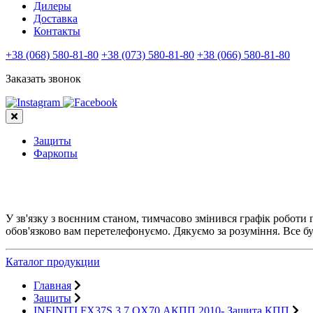
Дилеры
Доставка
Контакты
+38 (068) 580-81-80
+38 (073) 580-81-80
+38 (066) 580-81-80
Заказать звонок
Защиты
Фаркопы
У зв'язку з воєнним станом, тимчасово змінився графік роботи
обов'язково вам перетелефонуємо. Дякуємо за розуміння. Все бу
Каталог продукции
Главная
Защиты
INFINITI FX37S 3,7 QX70 АКПП 2010- Защита КПП