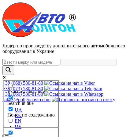
Лидер по производству дополнительного автомобильного
оборудования в Украине
+38 (068) 580-81-80
+38 (073) 580-81-80
Exact matches only
+38 (066) 580-81-80
zakaz@poligonavto.com
Search in title
UA
Поиск по содержанию
RU
EN
DE