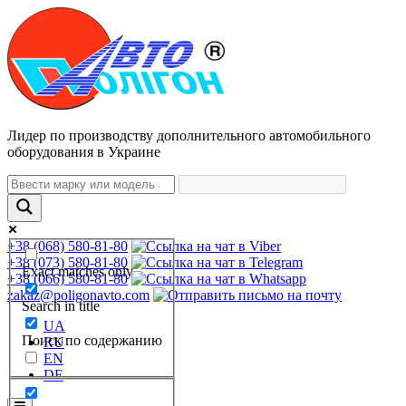
Лидер по производству дополнительного автомобильного
оборудования в Украине
+38 (068) 580-81-80
+38 (073) 580-81-80
Exact matches only
+38 (066) 580-81-80
zakaz@poligonavto.com
Search in title
UA
Поиск по содержанию
RU
EN
DE